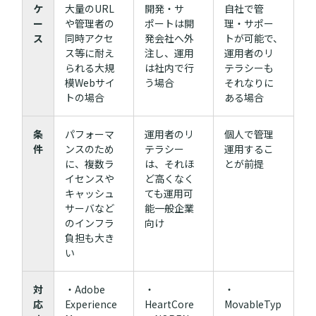
ケ
大量のURL
開発・サ
自社で管
ー
や管理者の
ポートは開
理・サポー
ス
同時アクセ
発会社へ外
トが可能で、
ス等に耐え
注し、運用
運用者のリ
られる大規
は社内で行
テラシーも
模Webサイ
う場合
それなりに
トの場合
ある場合
条
パフォーマ
運用者のリ
個人で管理
件
ンスのため
テラシー
運用するこ
に、複数ラ
は、それほ
とが前提
イセンスや
ど高くなく
キャッシュ
ても運用可
サーバなど
能一般企業
のインフラ
向け
負担も大き
い
対
・Adobe
・
・
応
Experience
HeartCore
MovableTyp