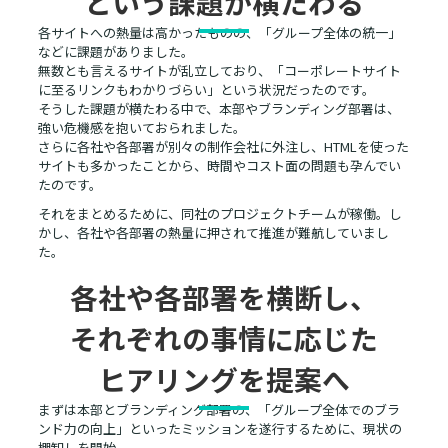
という課題が横たわる
各サイトへの熱量は高かったものの、「グループ全体の統一」
などに課題がありました。
無数とも言えるサイトが乱立しており、「コーポレートサイト
に至るリンクもわかりづらい」という状況だったのです。
そうした課題が横たわる中で、本部やブランディング部署は、
強い危機感を抱いておられました。
さらに各社や各部署が別々の制作会社に外注し、HTMLを使った
サイトも多かったことから、時間やコスト面の問題も孕んでい
たのです。
それをまとめるために、同社のプロジェクトチームが稼働。し
かし、各社や各部署の熱量に押されて推進が難航していまし
た。
各社や各部署を横断し、
それぞれの事情に応じた
ヒアリングを提案へ
まずは本部とブランディング部署の、「グループ全体でのブラ
ンド力の向上」といったミッションを遂行するために、現状の
棚卸しを開始。