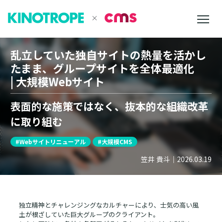
乱立していた独自サイトの熱量を活かし
たまま、グループサイトを全体最適化
| 大規模Webサイト
表面的な施策ではなく、抜本的な組織改革
に取り組む
#Webサイトリニューアル
#大規模CMS
笠井 貴斗
｜
2026.03.19
独立精神とチャレンジングなカルチャーにより、士気の高い風
土が根ざしていた巨大グループのクライアント。