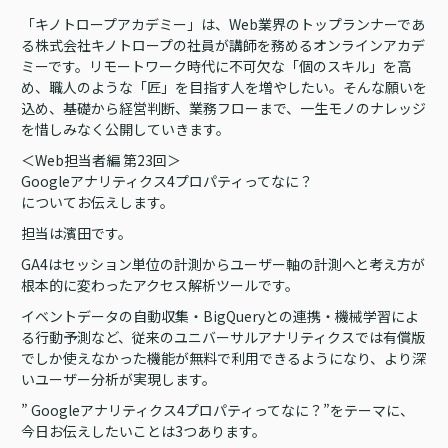
「キノトロープアカデミー」は、Web業界のトップランナーであ
る株式会社キノトロープの社員が講師を務めるオンラインアカデ
ミーです。リモートワーク時代に不可欠な「個のスキル」を高
め、職人のような「匠」を目指す人を増やしたい。そんな願いを
込め、基礎から経営判断、業務フローまで、一生モノのナレッジ
を惜しみなく公開していきます。
＜Web担当者編 第23回＞
Googleアナリティクス4プロパティってなに？
についてお伝えします。
担当は濱田です。
GA4はセッション単位の計測からユーザー軸の計測へと考え方が
根本的に変わったアクセス解析ツールです。
イベントデータの自動収集・BigQueryとの連携・機械学習によ
る行動予測など、従来のユニバーサルアナリティクスでは有償版
でしか使えなかった機能が無料で利用できるようになり、より深
いユーザー分析が実現します。
” Googleアナリティクス4プロパティってなに？”をテーマに、
今日お伝えしたいことは3つあります。