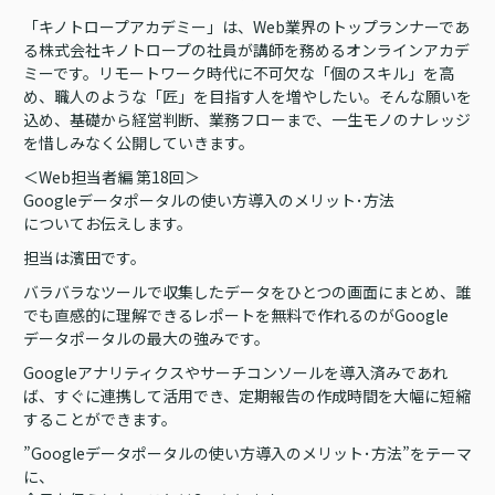
「キノトロープアカデミー」は、Web業界のトップランナーであ
る株式会社キノトロープの社員が講師を務めるオンラインアカデ
ミーです。リモートワーク時代に不可欠な「個のスキル」を高
め、職人のような「匠」を目指す人を増やしたい。そんな願いを
込め、基礎から経営判断、業務フローまで、一生モノのナレッジ
を惜しみなく公開していきます。
＜Web担当者編 第18回＞
Googleデータポータルの使い方導入のメリット･方法
についてお伝えします。
担当は濱田です。
バラバラなツールで収集したデータをひとつの画面にまとめ、誰
でも直感的に理解できるレポートを無料で作れるのがGoogle
データポータルの最大の強みです。
Googleアナリティクスやサーチコンソールを導入済みであれ
ば、すぐに連携して活用でき、定期報告の作成時間を大幅に短縮
することができます。
”Googleデータポータルの使い方導入のメリット･方法”をテーマ
に、