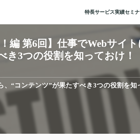
特長
サービス
実績
セミナ
！編 第6回】仕事でWebサイ
べき3つの役割を知っておけ！
なら、“コンテンツ”が果たすべき3つの役割を