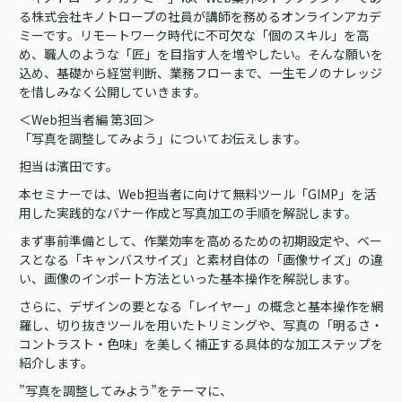
る株式会社キノトロープの社員が講師を務めるオンラインアカデ
ミーです。リモートワーク時代に不可欠な「個のスキル」を高
め、職人のような「匠」を目指す人を増やしたい。そんな願いを
込め、基礎から経営判断、業務フローまで、一生モノのナレッジ
を惜しみなく公開していきます。
＜Web担当者編 第3回＞
「写真を調整してみよう」についてお伝えします。
担当は濱田です。
本セミナーでは、Web担当者に向けて無料ツール「GIMP」を活
用した実践的なバナー作成と写真加工の手順を解説します。
まず事前準備として、作業効率を高めるための初期設定や、ベー
スとなる「キャンバスサイズ」と素材自体の「画像サイズ」の違
い、画像のインポート方法といった基本操作を解説します。
さらに、デザインの要となる「レイヤー」の概念と基本操作を網
羅し、切り抜きツールを用いたトリミングや、写真の「明るさ・
コントラスト・色味」を美しく補正する具体的な加工ステップを
紹介します。
”写真を調整してみよう”をテーマに、