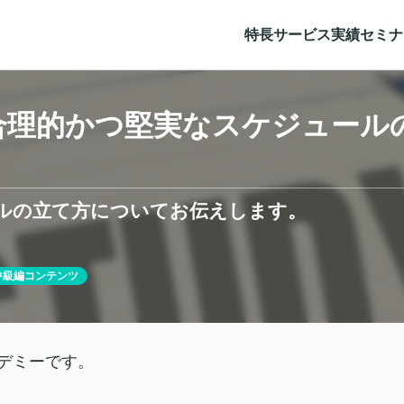
特長
サービス
実績
セミナ
】合理的かつ堅実なスケジュール
ルの立て方についてお伝えします。
中級編コンテンツ
デミーです。