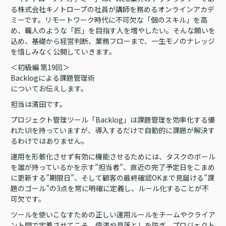
る株式会社キノトロープの社員が講師を務めるオンラインアカデ
ミーです。リモートワーク時代に不可欠な「個のスキル」を高
め、職人のような「匠」を目指す人を増やしたい。そんな願いを
込め、基礎から経営判断、業務フローまで、一生モノのナレッジ
を惜しみなく公開していきます。
＜初級編 第19回＞
Backlogによる課題管理術
についてお伝えします。
担当は濱田です。
プロジェクト管理ツール「Backlog」は課題管理を効率化する優
れたUIを持っていますが、導入するだけで自動的に課題が解決す
るわけではありません。
運用を形骸化させず有効に機能させるためには、タスクのボール
を誰が持っているかを示す”担当者”、直近の完了予定日をこまめ
に更新する”期限日”、そして顧客の最終確認OKまで見届ける”課
題のゴール”の3点を常に明確に定義し、ルール化することが不
可欠です。
ツールを使いこなすための正しい運用ルールをチームやクライア
ント間で定着させてこそ、停滞や見落としを防ぎ、プロジェクト