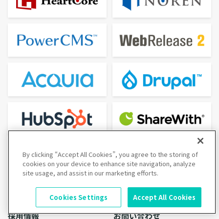
By clicking “Accept All Cookies”, you agree to the storing of
特長
サービス
cookies on your device to enhance site navigation, analyze
site usage, and assist in our marketing efforts.
実績
セミナー
アカデミー
会社情報
Cookies Settings
Accept All Cookies
採用情報
お問い合わせ