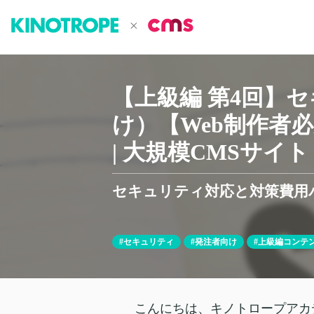
【上級編 第4回】
け）【Web制作者
| 大規模CMSサイト
セキュリティ対応と対策費用
#セキュリティ
#発注者向け
#上級編コンテ
こんにちは、キノトロープアカ