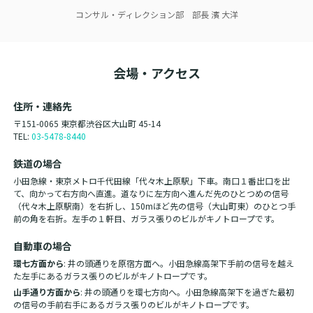
コンサル・ディレクション部 部長
濱 大洋
会場・アクセス
住所・連絡先
〒151-0065 東京都渋谷区大山町 45-14
TEL:
03-5478-8440
鉄道の場合
小田急線・東京メトロ千代田線「代々木上原駅」下車。南口１番出口を出
て、向かって右方向へ直進。道なりに左方向へ進んだ先のひとつめの信号
（代々木上原駅南）を右折し、150mほど先の信号（大山町東）のひとつ手
前の角を右折。左手の１軒目、ガラス張りのビルがキノトロープです。
自動車の場合
環七方面から
: 井の頭通りを原宿方面へ。小田急線高架下手前の信号を越え
た左手にあるガラス張りのビルがキノトロープです。
山手通り方面から
: 井の頭通りを環七方向へ。小田急線高架下を過ぎた最初
の信号の手前右手にあるガラス張りのビルがキノトロープです。